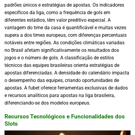
padrões únicos e estratégias de apostas. Os indicadores
específicos da liga, como a frequência de gols em
diferentes estádios, têm valor preditivo especial. A
vantagem do time da casa é quantificável e muitas vezes
supera a dos times europeus, com diferenças percentuais
notáveis entre regiões. As condições climáticas variadas
no Brasil afetam significativamente os resultados dos
jogos e o número de gols. A classificação de estilos
técnicos das equipes brasileiras orienta estratégias de
apostas diferenciadas. A densidade do calendário impacta
o desempenho das equipes, criando oportunidades de
apostas. A fubet oferece ferramentas exclusivas de dados
e recursos analíticos para apostas na liga brasileira,
diferenciando-se dos modelos europeus.
Recursos Tecnológicos e Funcionalidades dos
Slots