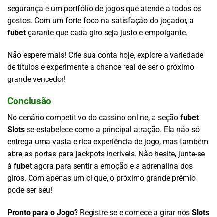
segurança e um portfólio de jogos que atende a todos os
gostos. Com um forte foco na satisfação do jogador, a
fubet
garante que cada giro seja justo e empolgante.
Não espere mais! Crie sua conta hoje, explore a variedade
de títulos e experimente a chance real de ser o próximo
grande vencedor!
Conclusão
No cenário competitivo do cassino online, a seção
fubet
Slots
se estabelece como a principal atração. Ela não só
entrega uma vasta e rica experiência de jogo, mas também
abre as portas para jackpots incríveis. Não hesite, junte-se
à
fubet
agora para sentir a emoção e a adrenalina dos
giros. Com apenas um clique, o próximo grande prêmio
pode ser seu!
Pronto para o Jogo?
Registre-se e comece a girar nos
Slots